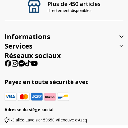
Plus de 450 articles
e
directement disponibles
r
n
a
t
Informations
i
v
Services
e
Réseaux sociaux
:
Payez en toute sécurité avec
Adresse du siège social
1-3 allée Lavoisier 59650 Villeneuve d’Ascq