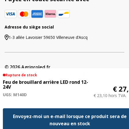
Adresse du siège social
1-3 allée Lavoisier 59650 Villeneuve d’Ascq
© 2026 Agriproled.fr
Tous les prix comprennent la TVA. | Les prix barrés
Rupture de stock
indiquent les précédents tarifs proposés dans cette
Feu de brouillard arrière LED rond 12-
boutique en ligne.
24V
€ 27
UGS: M140D
€ 23,10 hors TVA.
Envoyez-moi un e-mail lorsque ce produit sera de
nouveau en stock