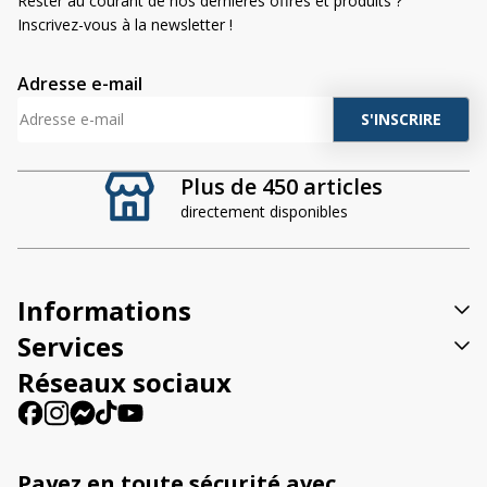
Rester au courant de nos dernières offres et produits ?
Inscrivez-vous à la newsletter !
Adresse e-mail
A
l
t
Plus de 450 articles
e
directement disponibles
r
n
a
t
Informations
i
v
Services
e
Réseaux sociaux
:
Payez en toute sécurité avec