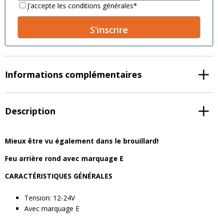
Consent
*
J'accepte les conditions générales
*
A
l
t
Informations complémentaires
e
r
n
a
Description
t
i
v
Mieux être vu également dans le brouillard!
e
Feu arrière rond avec marquage E
:
CARACTÉRISTIQUES GÉNÉRALES
Tension: 12-24V
Avec marquage E