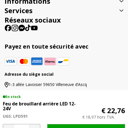
Informations
i
v
Services
e
Réseaux sociaux
:
Payez en toute sécurité avec
Adresse du siège social
1-3 allée Lavoisier 59650 Villeneuve d’Ascq
En stock
Feu de brouillard arrière LED 12-
24V
€ 22,76
© 2026 Agriproled.fr
UGS: LPD591
€ 18,97 hors TVA.
Tous les prix comprennent la TVA. | Les prix barrés
indiquent les précédents tarifs proposés dans cette
quantité
A