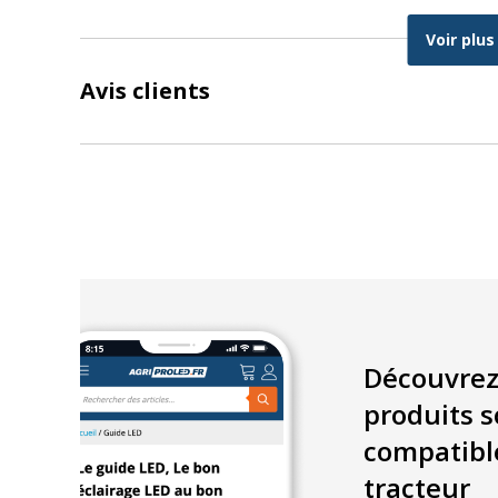
Matériau : métal peint par poudrage noir
Voir plus
Dimensions en mm :
Avis clients
Plaque pour la fixation au tracteur:
Largeur : 105mm
Hauteur : 45mm
Espacement entre les trous : 50mm (entraxe)
Plaque pour le montage des phares:
Largeur : 360mm
Longueur : 150mm
Espacement entre les trous : 170 mm (entraxe)
Découvrez
produits s
compatibl
tracteur