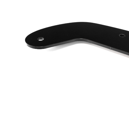
Phares princ
Feux arrière LED
ampoules L
Feux de position et
Clignotants 
de gabarit LED
gyrophares 
Barres LED
Pulvérisatio
Packs promotionnels
Éclairage LE
LED
bâtiments
Divers