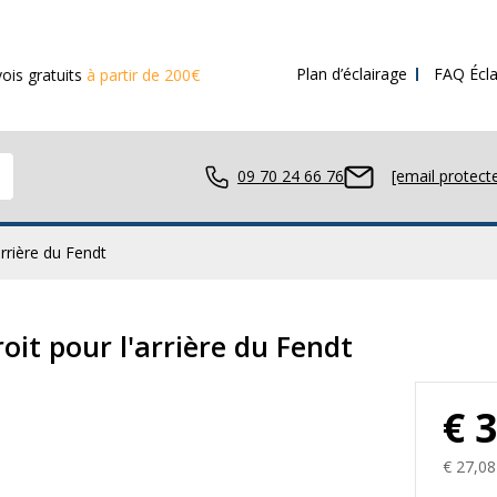
Plan d’éclairage
FAQ Écla
s
à partir de 200€ d’achat
09 70 24 66 76
[email protect
arrière du Fendt
avail LED
roit pour l'arrière du Fendt
€ 
ue LED
€ 27,08