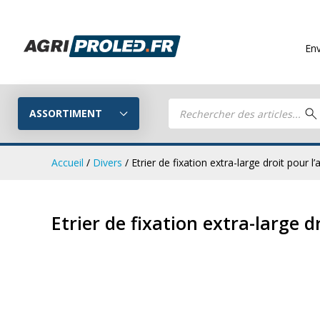
Envois gratuit
Recherche
de
ASSORTIMENT
produits
Accueil
/
Divers
/ Etrier de fixation extra-large droit pour l’
Phares de tr
Guide LED
Etrier de fixation extra-large d
CRAWER
Composez votre propre kit LED
Phares de travail LED
Kits remorq