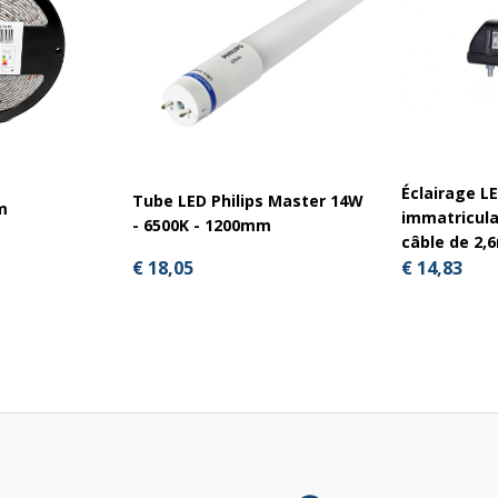
Éclairage L
Tube LED Philips Master 14W
m
immatricula
- 6500K - 1200mm
câble de 2,
€ 18,05
€ 14,83