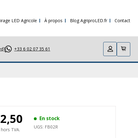
irage LED Agricole
À propos
Blog AgriproLED.fr
Contact
ed]
+33 6 02 07 35 61
32,50
En stock
UGS:
FB02R
 hors TVA.