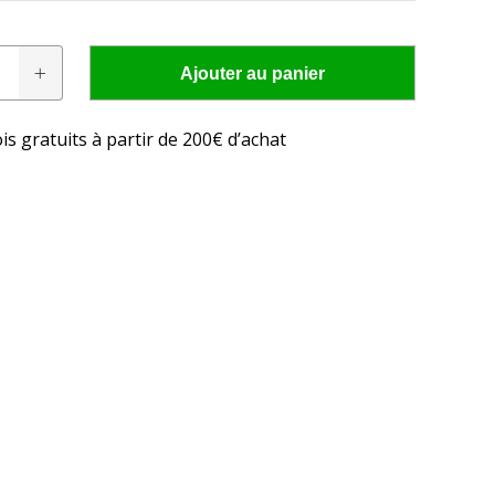
Ajouter au panier
is gratuits à partir de 200€ d’achat
res conviennent à
cteur?
 LED adaptée à votre tracteur en seulement quelques