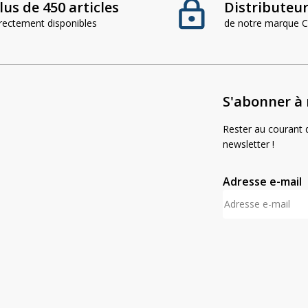
lus de 450 articles
Distributeur 
irectement disponibles
de notre marque
S'abonner à 
Rester au courant d
newsletter !
Adresse e-mail
A
l
t
e
r
n
a