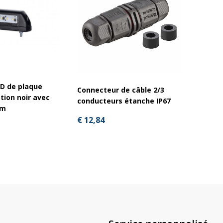
ED de plaque
Connecteur de câble 2/3
Résist
tion noir avec
conducteurs étanche IP67
6m
€ 8,88
€ 12,84