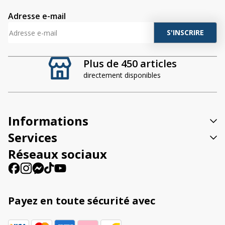
Adresse e-mail
A
l
t
Plus de 450 articles
e
directement disponibles
r
n
a
t
Informations
i
v
Services
e
Réseaux sociaux
:
Payez en toute sécurité avec