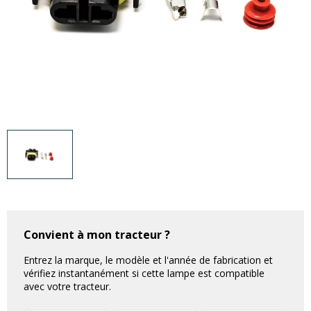
Divers
Divers
Voir tout
Questions fréquemment posées
À propos
Blog AgriproLED.fr
Contact
09 70 24 66 76
[email protected]
+33 6 02 07 35 61
Convient à mon tracteur ?
Entrez la marque, le modèle et l'année de fabrication et
vérifiez instantanément si cette lampe est compatible
avec votre tracteur.