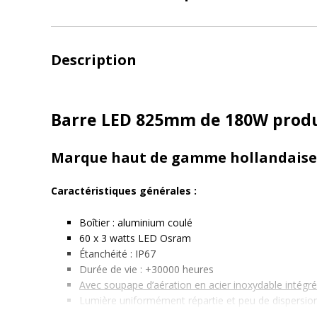
Description
Barre LED 825mm de 180W produ
Marque haut de gamme hollandais
Caractéristiques générales :
Boîtier : aluminium coulé
60 x 3 watts LED Osram
Étanchéité : IP67
Durée de vie : +30000 heures
Avec soupape d’aération en acier inoxydable intégré
Lumière uniformément répartie et peu de dispersio
Support en aluminium stable inclus