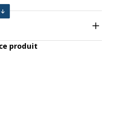
e produit
eam (COMBO)
ec angle d’éclairage et puces LED Osram