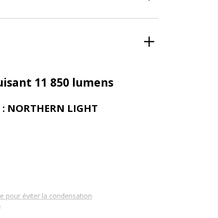
isant 11 850 lumens
e : NORTHERN LIGHT
e pour éviter la condensation
n