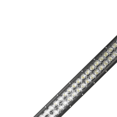
Phares princ
Feux arrière LED
ampoules L
Feux de position et
Clignotants 
de gabarit LED
gyrophares 
Barres LED
Pulvérisatio
Packs promotionnels
Éclairage LE
LED
bâtiments
Divers