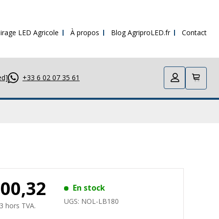
irage LED Agricole
À propos
Blog AgriproLED.fr
Contact
ed]
+33 6 02 07 35 61
200,32
En stock
UGS:
NOL-LB180
3 hors TVA.