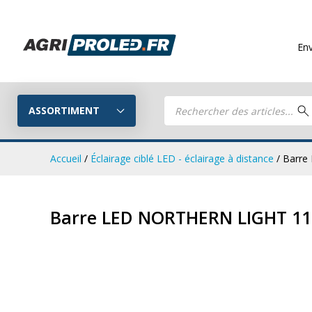
Envois gratuits
Recherche
de
ASSORTIMENT
produits
Accueil
/
Éclairage ciblé LED - éclairage à distance
/ Barre
Phares de tr
Guide LED
Barre LED NORTHERN LIGHT 1
CRAWER
Composez votre propre kit LED
Phares de travail LED
Kits remorq