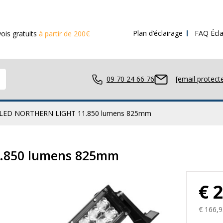
Plan d’éclairage
FAQ Écla
à partir de 200€ d’achat
09 70 24 66 76
[email protect
 LED NORTHERN LIGHT 11.850 lumens 825mm
avail LED
1.850 lumens 825mm
€ 
ue LED
€ 166,9