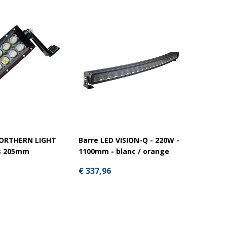
NORTHERN LIGHT
Barre LED VISION-Q - 220W -
Barre 
s 205mm
1100mm - blanc / orange
514mm 
€ 337,96
€ 193,