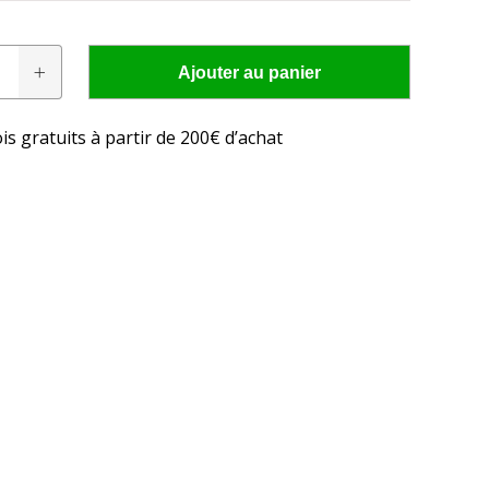
Ajouter au panier
is gratuits à partir de 200€ d’achat
N
res conviennent à
cteur?
 LED adaptée à votre tracteur en seulement quelques