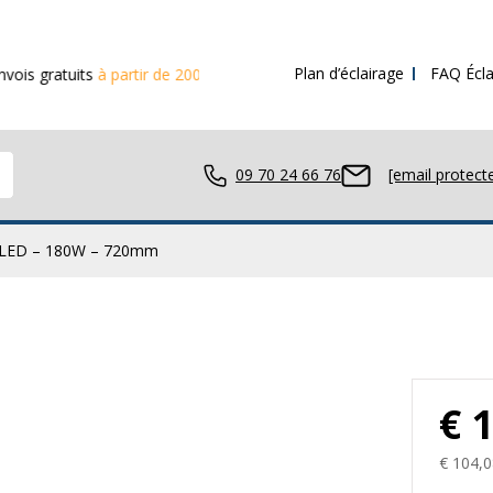
Plan d’éclairage
FAQ Écla
s
à partir de 200€ d’achat
09 70 24 66 76
[email protect
 LED – 180W – 720mm
avail LED
€ 
ue LED
€ 104,0