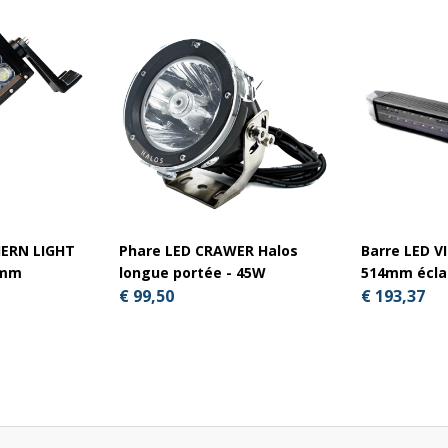
HERN LIGHT
Phare LED CRAWER Halos
Barre LED V
5mm
longue portée - 45W
514mm éclai
€ 99,50
€ 193,37