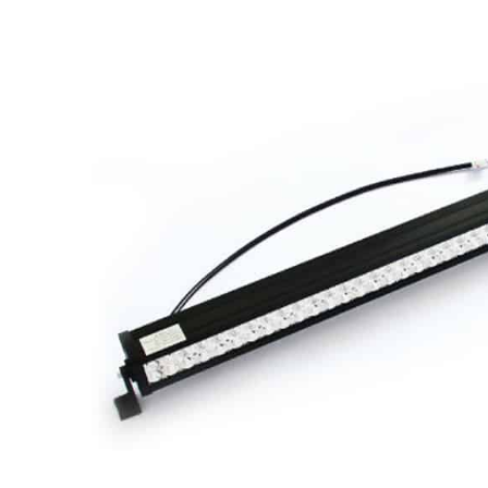
Phares princ
Feux arrière LED
ampoules L
Feux de position et
Clignotants 
de gabarit LED
gyrophares 
Barres LED
Pulvérisatio
Packs promotionnels
Éclairage LE
LED
bâtiments
Divers