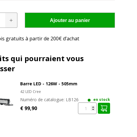
Ajouter au panier
is gratuits à partir de 200€ d’achat
res conviennent à
its qui pourraient vous
cteur?
sser
 LED adaptée à votre tracteur en seulement quelques
Barre LED - 126W - 505mm
42 LED Cree
Numéro de catalogue:
LB126
en stock
€ 99,90