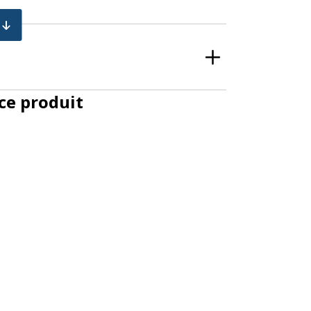
OMBO)
e produit