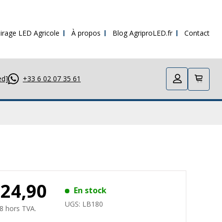
irage LED Agricole
À propos
Blog AgriproLED.fr
Contact
ed]
+33 6 02 07 35 61
124,90
En stock
UGS:
LB180
8 hors TVA.