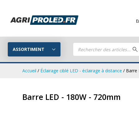
Envois gratuit
Recherche
de
ASSORTIMENT
produits
Accueil
/
Éclairage ciblé LED - éclairage à distance
/ Barre
Phares de tr
Guide LED
Barre LED - 180W - 720mm
CRAWER
Composez votre propre kit LED
Phares de travail LED
Kits remorq