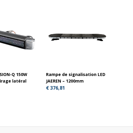
ISION-Q 150W
Rampe de signalisation LED
Barre 
rage latéral
JAEREN – 1200mm
516m
€ 376,81
€ 191,