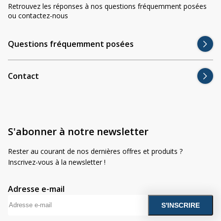
Divers
Retrouvez les réponses à nos questions fréquemment posées
Divers
ou contactez-nous
Voir tout
Questions fréquemment posées
Questions fréquemment posées
À propos
Contact
Blog AgriproLED.fr
Contact
09 70 24 66 76
S'abonner à notre newsletter
[email protected]
+33 6 02 07 35 61
Rester au courant de nos dernières offres et produits ?
Inscrivez-vous à la newsletter !
Adresse e-mail
A
l