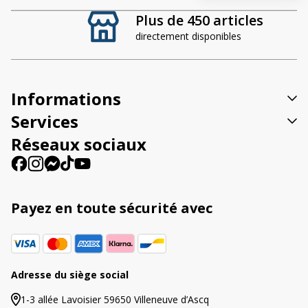
t
Plus de 450 articles
e
directement disponibles
r
n
a
t
Informations
i
v
Services
e
Réseaux sociaux
:
Payez en toute sécurité avec
Adresse du siège social
1-3 allée Lavoisier 59650 Villeneuve d’Ascq