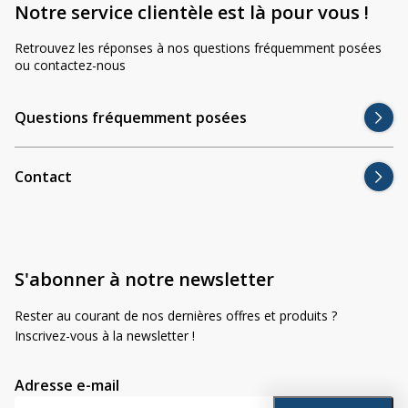
Divers
Notre service clientèle est là pour vous !
Divers
Retrouvez les réponses à nos questions fréquemment posées
Voir tout
Questions fréquemment posées
ou contactez-nous
À propos
Questions fréquemment posées
Blog AgriproLED.fr
Contact
Contact
09 70 24 66 76
[email protected]
S'abonner à notre newsletter
+33 6 02 07 35 61
Rester au courant de nos dernières offres et produits ?
Inscrivez-vous à la newsletter !
Adresse e-mail