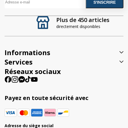
A
l
t
Plus de 450 articles
e
directement disponibles
r
n
a
t
Informations
i
v
Services
e
Réseaux sociaux
:
Payez en toute sécurité avec
Adresse du siège social