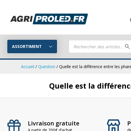
Envo
Recherche
de
ASSORTIMENT
produits
Accueil
/
Question
/ Quelle est la différence entre les pha
Quelle est la différen
Phares de tr
Guide LED
CRAWER
Composez votre propre kit LED
Phares de travail LED
Kits remorq
Livraison gratuite
P
à partir de 200€ d’achat
d