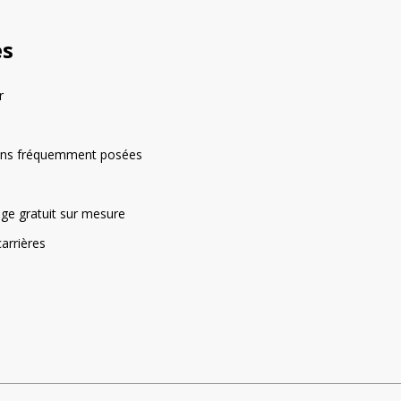
v
e
es
:
r
ons fréquemment posées
rage gratuit sur mesure
arrières