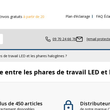
Plan d’éclairage
FAQ Écla
is gratuits
à partir de 200€ d’achat
09 70 24 66 76
[email protect
res de travail LED et les phares halogènes ?
ce entre les phares de travail LED et
avail LED
ue LED
lus de 450 articles
Distributeur 
irectement disponibles
de notre marque