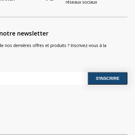
réseaux sociaux
notre newsletter
e nos dernières offres et produits ? Inscrivez-vous à la
res conviennent à
cteur?
 LED adaptée à votre tracteur en seulement quelques