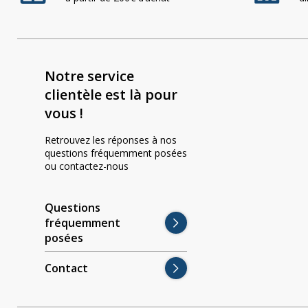
Phares princ
Feux arrière LED
ampoules L
Feux de position et
Clignotants 
Notre service
de gabarit LED
gyrophares 
clientèle est là pour
vous !
Barres LED
Pulvérisatio
Retrouvez les réponses à nos
questions fréquemment posées
ou contactez-nous
Packs promotionnels
Éclairage LE
LED
bâtiments
Questions
fréquemment
Divers
posées
Contact