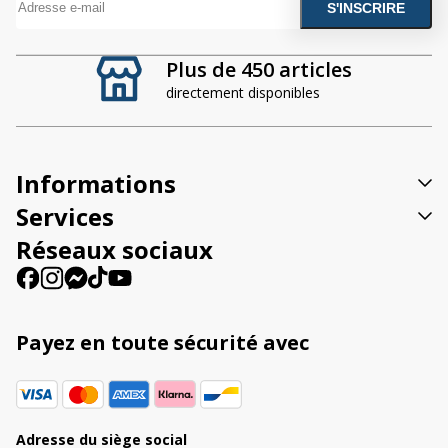
A
l
t
Plus de 450 articles
e
directement disponibles
r
n
a
t
Informations
i
v
Services
e
Réseaux sociaux
:
Payez en toute sécurité avec
Adresse du siège social