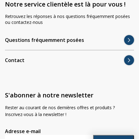
Divers
Notre service clientèle est là pour vous !
Divers
Retrouvez les réponses à nos questions fréquemment posées
Voir tout
Questions fréquemment posées
ou contactez-nous
À propos
Questions fréquemment posées
Blog AgriproLED.fr
Contact
Contact
09 70 24 66 76
[email protected]
S'abonner à notre newsletter
+33 6 02 07 35 61
Rester au courant de nos dernières offres et produits ?
Inscrivez-vous à la newsletter !
Adresse e-mail