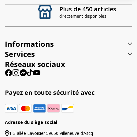
t
Plus de 450 articles
e
directement disponibles
r
n
a
t
Informations
i
v
Services
e
Réseaux sociaux
:
Payez en toute sécurité avec
Adresse du siège social
1-3 allée Lavoisier 59650 Villeneuve d’Ascq