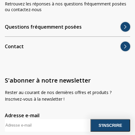
Divers
Retrouvez les réponses à nos questions fréquemment posées
Divers
ou contactez-nous
Voir tout
Questions fréquemment posées
Questions fréquemment posées
À propos
Contact
Blog AgriproLED.fr
Contact
09 70 24 66 76
S'abonner à notre newsletter
[email protected]
+33 6 02 07 35 61
Rester au courant de nos dernières offres et produits ?
Inscrivez-vous à la newsletter !
Adresse e-mail
A
l