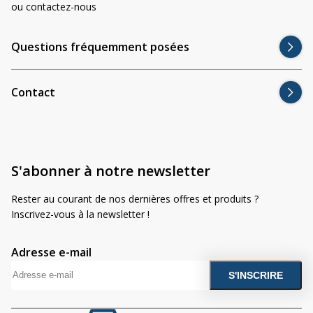
Divers
ou contactez-nous
Divers
Questions fréquemment posées
Voir tout
Questions fréquemment posées
À propos
Contact
Blog AgriproLED.fr
Contact
S'abonner à notre newsletter
09 70 24 66 76
[email protected]
Rester au courant de nos dernières offres et produits ?
+33 6 02 07 35 61
Inscrivez-vous à la newsletter !
Adresse e-mail
A
l
t