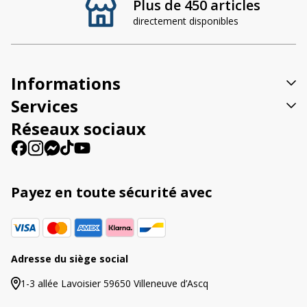
Plus de 450 articles
e
directement disponibles
r
n
a
t
Informations
i
v
Services
e
Réseaux sociaux
:
Payez en toute sécurité avec
Adresse du siège social
1-3 allée Lavoisier 59650 Villeneuve d’Ascq