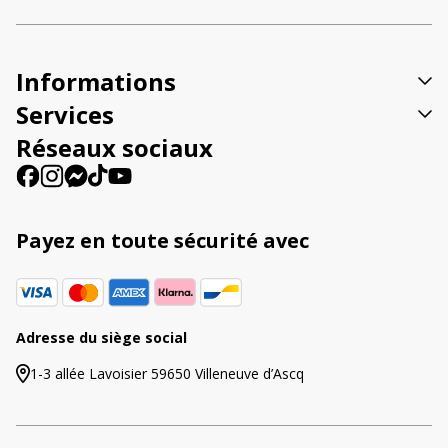
n
a
t
Informations
i
v
Services
e
Réseaux sociaux
:
Payez en toute sécurité avec
Adresse du siège social
1-3 allée Lavoisier 59650 Villeneuve d’Ascq