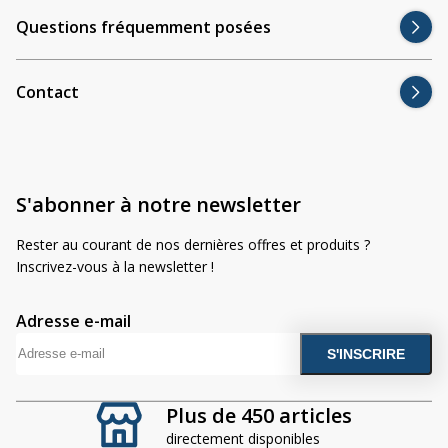
Divers
Divers
Questions fréquemment posées
Voir tout
Questions fréquemment posées
Contact
À propos
Blog AgriproLED.fr
Contact
S'abonner à notre newsletter
Rester au courant de nos dernières offres et produits ?
09 70 24 66 76
Inscrivez-vous à la newsletter !
[email protected]
+33 6 02 07 35 61
Adresse e-mail
A
l
t
Plus de 450 articles
e
directement disponibles
r