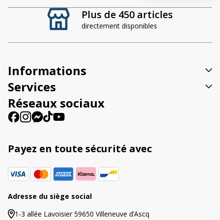
t
Plus de 450 articles
e
directement disponibles
r
n
a
t
Informations
i
v
Services
e
Réseaux sociaux
:
Payez en toute sécurité avec
Adresse du siège social
1-3 allée Lavoisier 59650 Villeneuve d’Ascq