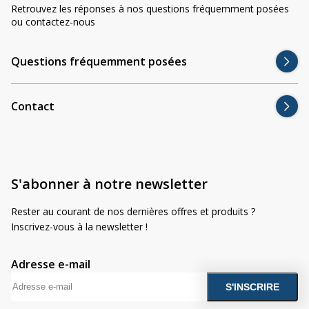
Divers
Retrouvez les réponses à nos questions fréquemment posées
Divers
ou contactez-nous
Voir tout
Questions fréquemment posées
Questions fréquemment posées
À propos
Contact
Blog AgriproLED.fr
Contact
09 70 24 66 76
S'abonner à notre newsletter
[email protected]
+33 6 02 07 35 61
Rester au courant de nos dernières offres et produits ?
Inscrivez-vous à la newsletter !
Adresse e-mail
A
l