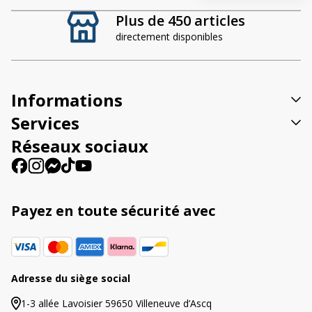
t
Plus de 450 articles
e
directement disponibles
r
n
a
t
Informations
i
v
Services
e
Réseaux sociaux
:
Payez en toute sécurité avec
Adresse du siège social
1-3 allée Lavoisier 59650 Villeneuve d’Ascq