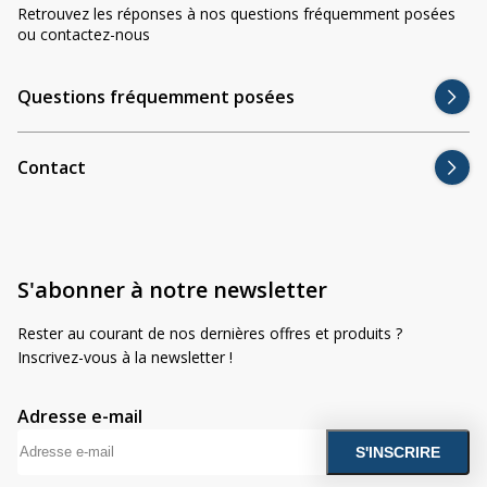
Divers
Retrouvez les réponses à nos questions fréquemment posées
Divers
ou contactez-nous
Voir tout
Questions fréquemment posées
Questions fréquemment posées
À propos
Contact
Blog AgriproLED.fr
Contact
09 70 24 66 76
S'abonner à notre newsletter
[email protected]
+33 6 02 07 35 61
Rester au courant de nos dernières offres et produits ?
Inscrivez-vous à la newsletter !
Adresse e-mail
A
l