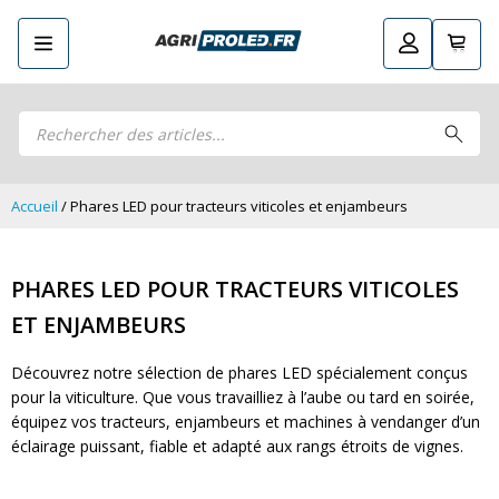
Recherche
Retourner
Guide LED
de
Guide LED
Composez votre propre kit LED
produits
Composez votre propre kit LED
Phares de travail LED CRAWER
Phares de travail LED CRAWER
Phares de travail LED
Accueil
/ Phares LED pour tracteurs viticoles et enjambeurs
Phares de travail LED
Kits remorque LED
Kits remorque LED
Feux arrière LED
Feux arrière LED
PHARES LED POUR TRACTEURS VITICOLES
Phares principaux et ampoules LED
Phares principaux et ampoules LED
ET ENJAMBEURS
Feux de position et de gabarit LED
Feux de position et de gabarit LED
Clignotants et gyrophares LED
Clignotants et gyrophares LED
Découvrez notre sélection de phares LED spécialement conçus
Barres LED
pour la viticulture. Que vous travailliez à l’aube ou tard en soirée,
Barres LED
Pulvérisation LED
équipez vos tracteurs, enjambeurs et machines à vendanger d’un
Pulvérisation LED
Packs promotionnels LED
éclairage puissant, fiable et adapté aux rangs étroits de vignes.
Packs promotionnels LED
Éclairage LED pour bâtiments
Éclairage LED pour bâtiments