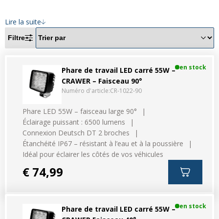
Divers
Divers
Lire la suite
Voir tout
Questions fréquemment posées
Filtre
À propos
en stock
Phare de travail LED carré 55W –
Blog AgriproLED.fr
CRAWER – Faisceau 90°
Numéro d'article:
CR-1022-90
Contact
Phare LED 55W – faisceau large 90°
Éclairage puissant : 6500 lumens
09 70 24 66 76
Connexion Deutsch DT 2 broches
[email protected]
Étanchéité IP67 – résistant à l’eau et à la poussière
+33 6 02 07 35 61
Idéal pour éclairer les côtés de vos véhicules
€ 74,99
en stock
Phare de travail LED carré 55W –