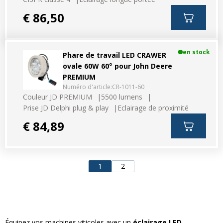
€ 86,50
en stock
Phare de travail LED CRAWER
ovale 60W 60° pour John Deere
PREMIUM
Numéro d'article:
CR-1011-60
Couleur JD PREMIUM
5500 lumens
Prise JD Delphi plug & play
Eclairage de proximité
€ 84,89
1
2
Équipez vos machines viticoles avec un
éclairage LED