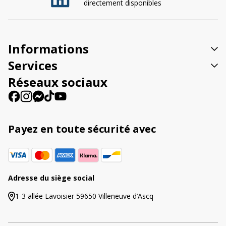
directement disponibles
r
n
a
t
Informations
i
v
Services
e
Réseaux sociaux
:
Payez en toute sécurité avec
Adresse du siège social
1-3 allée Lavoisier 59650 Villeneuve d’Ascq