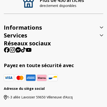
Plus de 450 articles
e
directement disponibles
r
n
a
t
Informations
i
v
Services
e
Réseaux sociaux
:
Payez en toute sécurité avec
Adresse du siège social
1-3 allée Lavoisier 59650 Villeneuve d’Ascq