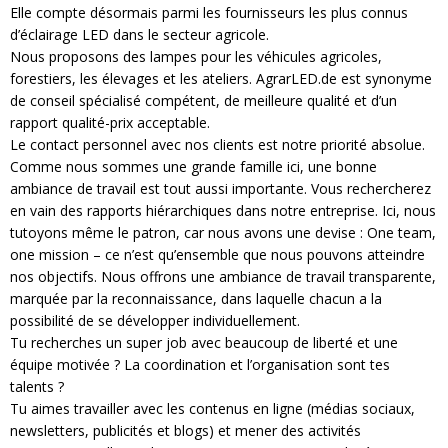
Divers
Elle compte désormais parmi les fournisseurs les plus connus
Divers
d’éclairage LED dans le secteur agricole.
Nous proposons des lampes pour les véhicules agricoles,
Voir tout
Questions fréquemment posées
forestiers, les élevages et les ateliers. AgrarLED.de est synonyme
de conseil spécialisé compétent, de meilleure qualité et d’un
À propos
rapport qualité-prix acceptable.
Le contact personnel avec nos clients est notre priorité absolue.
Blog AgriproLED.fr
Comme nous sommes une grande famille ici, une bonne
ambiance de travail est tout aussi importante. Vous rechercherez
Contact
en vain des rapports hiérarchiques dans notre entreprise. Ici, nous
tutoyons même le patron, car nous avons une devise : One team,
one mission – ce n’est qu’ensemble que nous pouvons atteindre
09 70 24 66 76
nos objectifs. Nous offrons une ambiance de travail transparente,
[email protected]
marquée par la reconnaissance, dans laquelle chacun a la
+33 6 02 07 35 61
possibilité de se développer individuellement.
Tu recherches un super job avec beaucoup de liberté et une
équipe motivée ? La coordination et l’organisation sont tes
talents ?
Tu aimes travailler avec les contenus en ligne (médias sociaux,
newsletters, publicités et blogs) et mener des activités