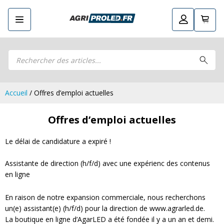
Recherche
Retourner
Guide LED
de
Guide LED
Composez votre propre kit LED
produits
Composez votre propre kit LED
Phares de travail LED CRAWER
Phares de travail LED CRAWER
Phares de travail LED
Accueil
/ Offres d’emploi actuelles
Phares de travail LED
Kits remorque LED
Kits remorque LED
Offres d’emploi actuelles
Feux arrière LED
Feux arrière LED
Phares principaux et ampoules LED
Phares principaux et ampoules LED
Le délai de candidature a expiré !
Feux de position et de gabarit LED
Feux de position et de gabarit LED
Clignotants et gyrophares LED
Assistante de direction (h/f/d) avec une expérienc des contenus
Clignotants et gyrophares LED
Barres LED
en ligne
Barres LED
Pulvérisation LED
Pulvérisation LED
En raison de notre expansion commerciale, nous recherchons
Packs promotionnels LED
Packs promotionnels LED
un(e) assistant(e) (h/f/d) pour la direction de www.agrarled.de.
Éclairage LED pour bâtiments
La boutique en ligne d’AgarLED a été fondée il y a un an et demi.
Éclairage LED pour bâtiments