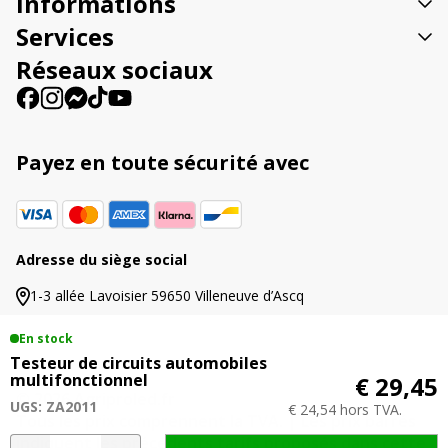
Informations
i
v
Services
e
Réseaux sociaux
:
Payez en toute sécurité avec
Adresse du siège social
1-3 allée Lavoisier 59650 Villeneuve d’Ascq
En stock
Testeur de circuits automobiles
multifonctionnel
€ 29,45
© 2026 Agriproled.fr
UGS: ZA2011
€ 24,54 hors TVA.
Tous les prix comprennent la TVA. | Les prix barrés
indiquent les précédents tarifs proposés dans cette
quantité
A