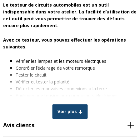
Le testeur de circuits automobiles est un outil
indispensable dans votre atelier. La facilité d’utilisation de
cet outil peut vous permettre de trouver des défauts
encore plus rapidement.
Avec ce testeur, vous pouvez effectuer les opérations
suivantes.
Vérifier les lampes et les moteurs électriques
Contrôler l’éclairage de votre remorque
Tester le circuit
Vérifier et tester la polarité
Détecter les mauvaises connexions à la terre
Appliquer une tension aux composants électriques
Contrôler le moteur électrique et localiser les courts-circuits
Voir plus
Ce testeur de circuit est protégé par un fusible de 8 ampères. Un
signal sonore l’indique.
Avis clients
Attendez 5 secondes et votre testeur fonctionne à nouveau.