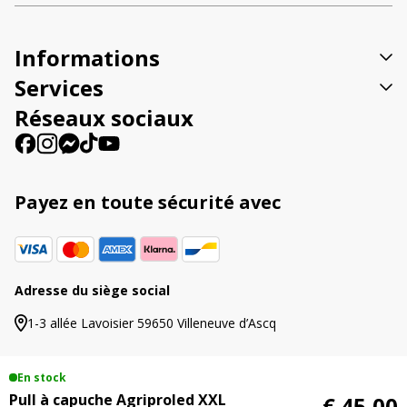
a
t
Informations
i
v
Services
e
Réseaux sociaux
:
Payez en toute sécurité avec
Adresse du siège social
1-3 allée Lavoisier 59650 Villeneuve d’Ascq
En stock
Pull à capuche Agriproled XXL
€ 45,00