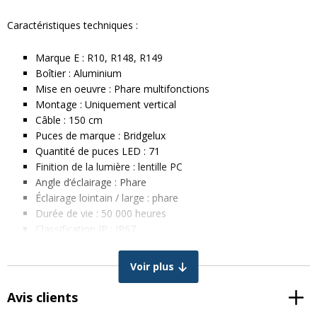
Caractéristiques techniques :
Marque E : R10, R148, R149
Boîtier : Aluminium
Mise en oeuvre : Phare multifonctions
Montage : Uniquement vertical
Câble : 150 cm
Puces de marque : Bridgelux
Quantité de puces LED : 71
Finition de la lumière : lentille PC
Angle d’éclairage : Phare
Éclairage lointain / large : phare
Durée de vie : 50 000 heures
Classification IP : IP67
Cisperklasse : Classe 4
Température de couleur (Kelvin) : 5500K
Voir plus
Température nominale de l’ampoule :
Feu de croisement = 20W
Avis clients
Fonction plein phare = 50W