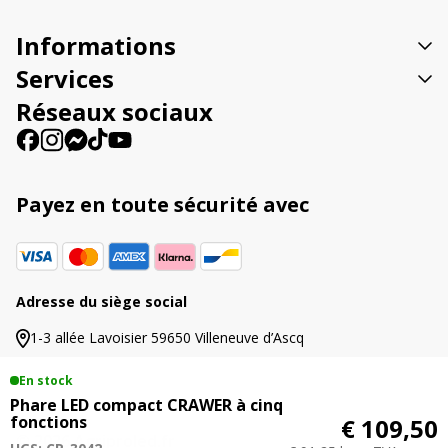
a
t
Informations
i
v
Services
e
Réseaux sociaux
:
Payez en toute sécurité avec
Adresse du siège social
1-3 allée Lavoisier 59650 Villeneuve d’Ascq
En stock
Phare LED compact CRAWER à cinq
fonctions
€ 109,50
© 2026 Agriproled.fr