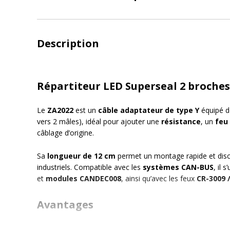
Description
Répartiteur LED Superseal 2 broches
Le
ZA2022
est un
câble adaptateur de type Y
équipé d
vers 2 mâles), idéal pour ajouter une
résistance
, un
feu 
câblage d’origine.
Sa
longueur de 12 cm
permet un montage rapide et disc
industriels. Compatible avec les
systèmes CAN-BUS
, il 
et
modules CANDEC008
, ainsi qu’avec les feux
CR-3009 
Avantages
Connexion rapide et étanche
grâce aux connecte