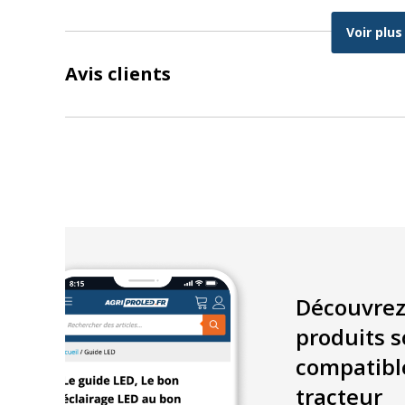
Voir plus
Idéal pour
ajouter une charge
ou une
seconde 
Avis clients
Prise en charge des systèmes
CAN-BUS
Câble PVC 2×1,5 mm²
: robuste et flexible
Universel : compatible
John Deere, Fendt, Valtra,
etc.
Spécifications
Type : câble adaptateur en Y (splitter)
Découvrez
Connecteurs : Superseal 2 broches
produits s
1 femelle vers 2 mâles
compatibl
tracteur
Longueur câble : 12 cm