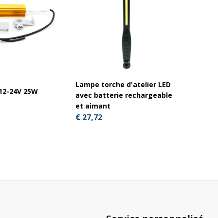
Lampe torche d'atelier LED
Suppor
12-24V 25W
avec batterie rechargeable
éclair
et aimant
60mm
€ 27,72
€ 26,7