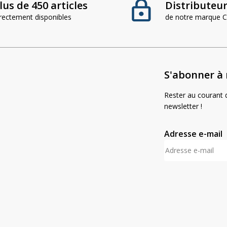
lus de 450 articles
Distributeur 
irectement disponibles
de notre marque
S'abonner à 
Rester au courant d
newsletter !
Adresse e-mail
A
l
t
e
r
n
a