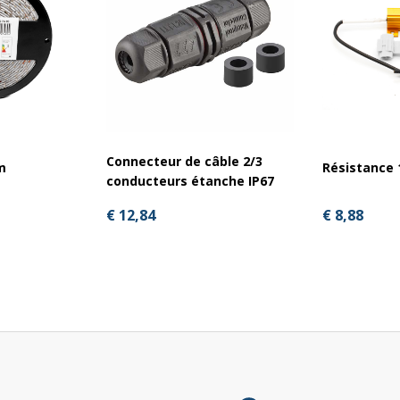
 les
installations LED complexes
. Il permet de
un seul connecteur Superseal, en toute sécurité
Connecteur de câble 2/3
m
Résistance 
conducteurs étanche IP67
€ 8,88
€ 12,84