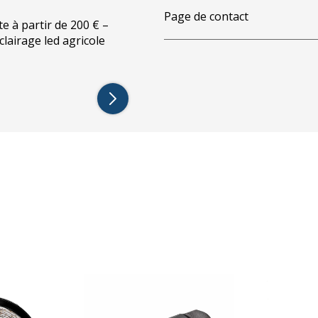
Page de contact
te à partir de 200 € –
éclairage led agricole
un connecteur
Superseal 2 broches
, notamment :
Holland, Valtra, Claas, Massey Ferguson,