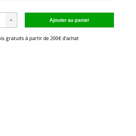
Ajouter au panier
is gratuits à partir de 200€ d’achat
res conviennent à
cteur?
 LED adaptée à votre tracteur en seulement quelques