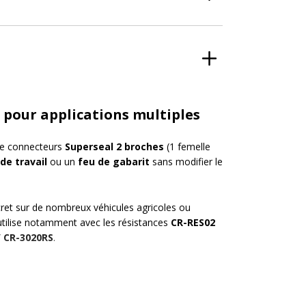
 pour applications multiples
e connecteurs
Superseal 2 broches
(1 femelle
de travail
ou un
feu de gabarit
sans modifier le
ret sur de nombreux véhicules agricoles ou
s’utilise notamment avec les résistances
CR-RES02
/ CR-3020RS
.
urs Superseal