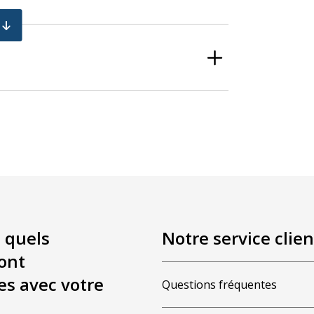
lampe
 Case IH, Claas, Deutz-Fahr, Massey Ferguson,
 quels
Notre service clien
ont
es avec votre
Questions fréquentes