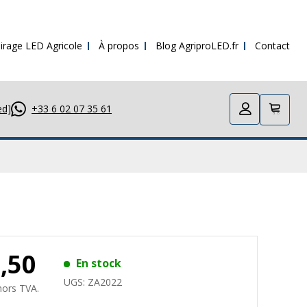
irage LED Agricole
À propos
Blog AgriproLED.fr
Contact
ed]
+33 6 02 07 35 61
9,50
En stock
UGS:
ZA2022
hors TVA.