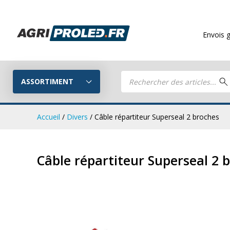
Envois gratuits
à pa
Recherche
de
ASSORTIMENT
produits
Accueil
/
Divers
/ Câble répartiteur Superseal 2 broches
Phares de tr
Guide LED
Câble répartiteur Superseal 2 
CRAWER
Composez votre propre kit LED
Phares de travail LED
Kits remorq