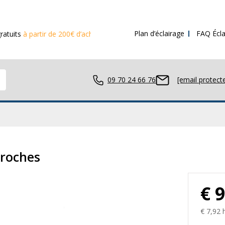
Plan d’éclairage
FAQ Écla
rtir de 200€ d’achat
09 70 24 66 76
[email protect
avail LED
broches
€ 
ue LED
€ 7,92 