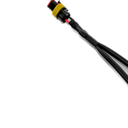
Phares princ
Feux arrière LED
ampoules L
Feux de position et
Clignotants 
de gabarit LED
gyrophares 
Barres LED
Pulvérisatio
Packs promotionnels
Éclairage LE
LED
bâtiments
Divers