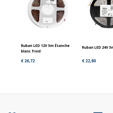
Steyr, Ursus
Conclusion
Le
câble Y ZA2022
est un accessoire indispensable pour
brancher rapidement un second feu ou une résistance sur 
et sans bricolage.
Ruban LED 12V 5m Étanche
Ruban LED 24V 5
blanc froid
€ 22,80
€ 26,72