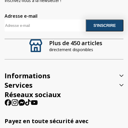
Inscrivez-vous à la newsletter !
Adresse e-mail
A
l
t
Plus de 450 articles
e
directement disponibles
r
n
a
t
Informations
i
v
Services
e
Réseaux sociaux
:
Payez en toute sécurité avec