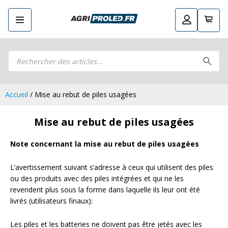
Recherche
Retourner
Guide LED
de
Guide LED
Composez votre propre kit LED
produits
Composez votre propre kit LED
Phares de travail LED CRAWER
Phares de travail LED CRAWER
Phares de travail LED
Accueil
/ Mise au rebut de piles usagées
Phares de travail LED
Kits remorque LED
Kits remorque LED
Mise au rebut de piles usagées
Feux arrière LED
Feux arrière LED
Phares principaux et ampoules LED
Phares principaux et ampoules LED
Note concernant la mise au rebut de piles usagées
Feux de position et de gabarit LED
Feux de position et de gabarit LED
Clignotants et gyrophares LED
L’avertissement suivant s’adresse à ceux qui utilisent des piles
Clignotants et gyrophares LED
Barres LED
ou des produits avec des piles intégrées et qui ne les
Barres LED
revendent plus sous la forme dans laquelle ils leur ont été
Pulvérisation LED
Pulvérisation LED
livrés (utilisateurs finaux):
Packs promotionnels LED
Packs promotionnels LED
Éclairage LED pour bâtiments
Éclairage LED pour bâtiments
Les piles et les batteries ne doivent pas être jetés avec les