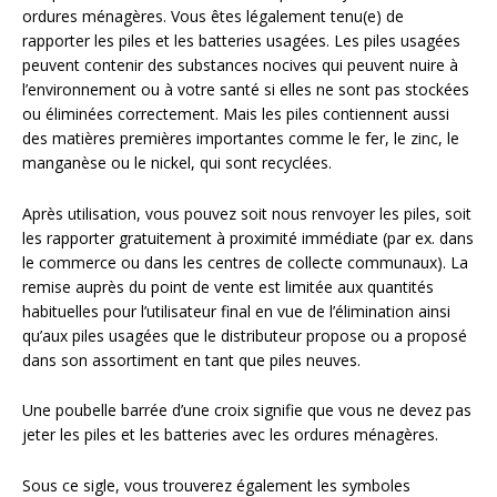
Divers
ordures ménagères. Vous êtes légalement tenu(e) de
Divers
rapporter les piles et les batteries usagées. Les piles usagées
peuvent contenir des substances nocives qui peuvent nuire à
Voir tout
Questions fréquemment posées
l’environnement ou à votre santé si elles ne sont pas stockées
ou éliminées correctement. Mais les piles contiennent aussi
À propos
des matières premières importantes comme le fer, le zinc, le
manganèse ou le nickel, qui sont recyclées.
Blog AgriproLED.fr
Après utilisation, vous pouvez soit nous renvoyer les piles, soit
Contact
les rapporter gratuitement à proximité immédiate (par ex. dans
le commerce ou dans les centres de collecte communaux). La
remise auprès du point de vente est limitée aux quantités
09 70 24 66 76
habituelles pour l’utilisateur final en vue de l’élimination ainsi
[email protected]
qu’aux piles usagées que le distributeur propose ou a proposé
+33 6 02 07 35 61
dans son assortiment en tant que piles neuves.
Une poubelle barrée d’une croix signifie que vous ne devez pas
jeter les piles et les batteries avec les ordures ménagères.
Sous ce sigle, vous trouverez également les symboles