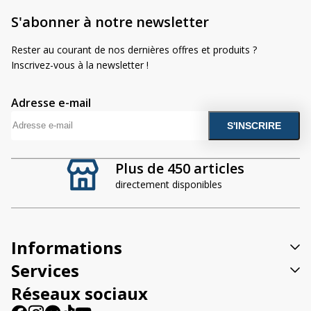
S'abonner à notre newsletter
Rester au courant de nos dernières offres et produits ?
Inscrivez-vous à la newsletter !
Adresse e-mail
A
l
t
Plus de 450 articles
e
directement disponibles
r
n
a
t
Informations
i
v
Services
e
Réseaux sociaux
: