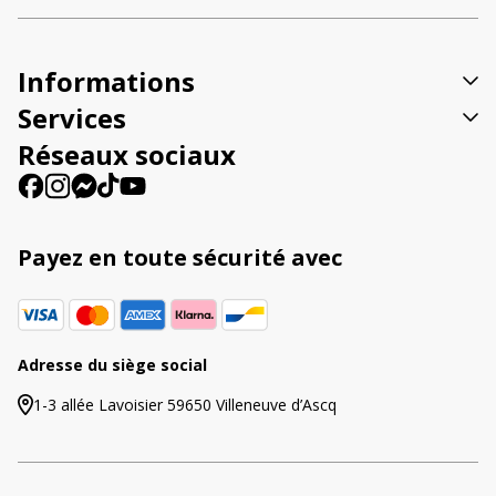
n
a
t
Informations
i
v
Services
e
Réseaux sociaux
:
Payez en toute sécurité avec
Adresse du siège social
1-3 allée Lavoisier 59650 Villeneuve d’Ascq