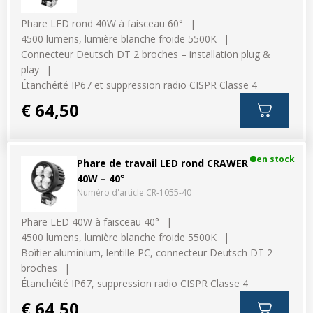
Divers
Divers
Phare LED rond 40W à faisceau 60°
4500 lumens, lumière blanche froide 5500K
Voir tout
Questions fréquemment posées
Connecteur Deutsch DT 2 broches – installation plug &
play
À propos
Étanchéité IP67 et suppression radio CISPR Classe 4
€ 64,50
Blog AgriproLED.fr
Contact
en stock
Phare de travail LED rond CRAWER
40W – 40°
09 70 24 66 76
Numéro d'article:
CR-1055-40
[email protected]
+33 6 02 07 35 61
Phare LED 40W à faisceau 40°
4500 lumens, lumière blanche froide 5500K
Boîtier aluminium, lentille PC, connecteur Deutsch DT 2
broches
Étanchéité IP67, suppression radio CISPR Classe 4
€ 64,50